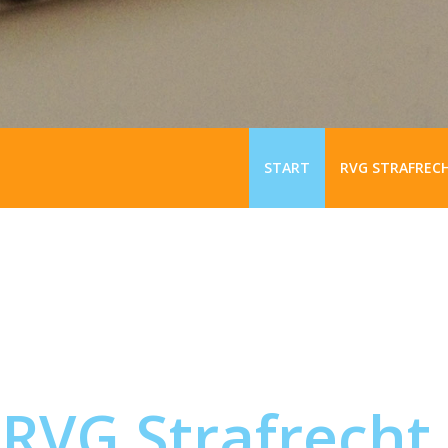
START
RVG STRAFREC
 RVG Strafrecht