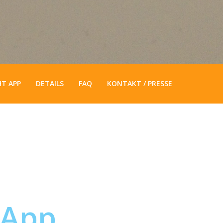
HT APP
DETAILS
FAQ
KONTAKT / PRESSE
 App