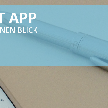
NG UND
ENZ
 SACHE IST
AIL