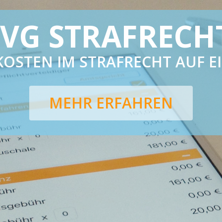
TSERLEICHTERU
STENTRANSPAR
ANTEN ERFAHREN SOFORT, WAS
E RVG STRAFRECHT APP IM DET